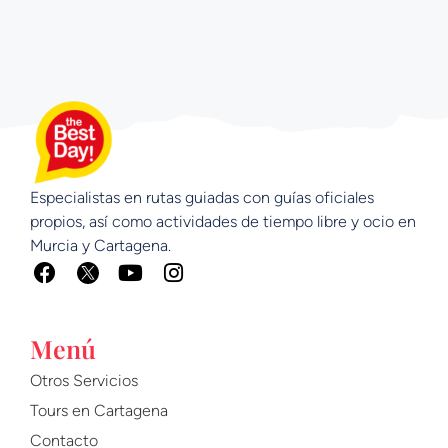
Especialistas en rutas guiadas con guías oficiales
propios, así como actividades de tiempo libre y ocio en
Murcia y Cartagena.
F
Y
I
a
o
n
c
u
s
e
t
t
Menú
b
u
a
o
b
g
Otros Servicios
o
e
r
Tours en Cartagena
k
a
m
Contacto