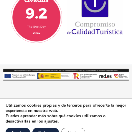
Utilizamos cookies propias y de terceros para ofrecerte la mejor
© 2019 TBD Cartagena Tours S.L. Reservados todos los derechos. –
experiencia en nuestra web.
Aviso legal
Política de Privacidad
Política de cookies
–
–
–
Puedes aprender más sobre qué cookies utilizamos o
Política de accesibilidad
Términos y Condiciones de Compra
–
desactivarlas en los
ajustes
.