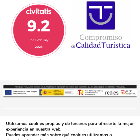
Utilizamos cookies propias y de terceros para ofrecerte la mejor
© 2019 TBD Cartagena Tours S.L. Reservados todos los derechos. –
experiencia en nuestra web.
Aviso legal
Política de Privacidad
Política de cookies
–
–
–
Puedes aprender más sobre qué cookies utilizamos o
Política de accesibilidad
Términos y Condiciones de Compra
–