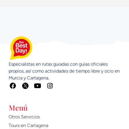
Especialistas en rutas guiadas con guías oficiales
propios, así como actividades de tiempo libre y ocio en
Murcia y Cartagena.
F
Y
I
a
o
n
c
u
s
e
t
t
Menú
b
u
a
o
b
g
Otros Servicios
o
e
r
Tours en Cartagena
k
a