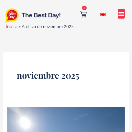
Ir
0
al
contenido
Cart
Inicio
»
Archivo de noviembre 2025
noviembre 2025
Por
qué
los
tours