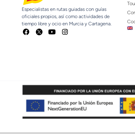
Tou
Especialistas en rutas guiadas con guías
Con
oficiales propios, así como actividades de
Coc
tiempo libre y ocio en Murcia y Cartagena.
F
Y
I
a
o
n
c
u
s
e
t
t
b
u
a
o
b
g
o
e
r
k
a
m