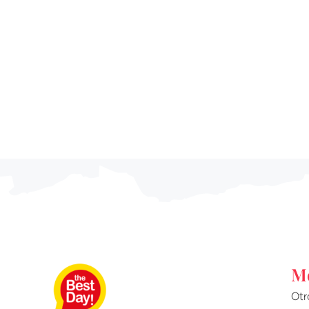
M
Otr