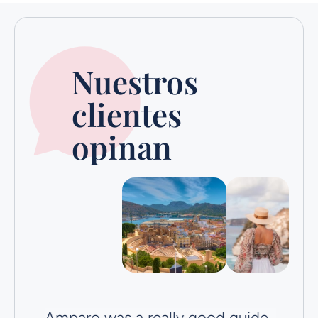
Nuestros
clientes
opinan
Amparo was a really good guide
Ve