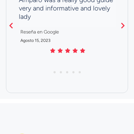
t
very and informative and lovely
R
lady
Ju
Reseña en Google
Agosto 15, 2023
1
2
3
4
5