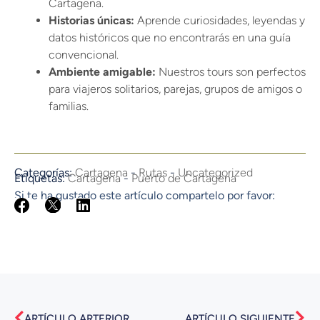
Cartagena.
Historias únicas:
Aprende curiosidades, leyendas y
datos históricos que no encontrarás en una guía
convencional.
Ambiente amigable:
Nuestros tours son perfectos
para viajeros solitarios, parejas, grupos de amigos o
familias.
Categorías:
Cartagena
-
Rutas
-
Uncategorized
Etiquetas:
Cartagena
-
Puerto de Cartagena
Si te ha gustado este artículo compartelo por favor:
Ant
Sig
ARTÍCULO ARTERIOR
ARTÍCULO SIGUIENTE