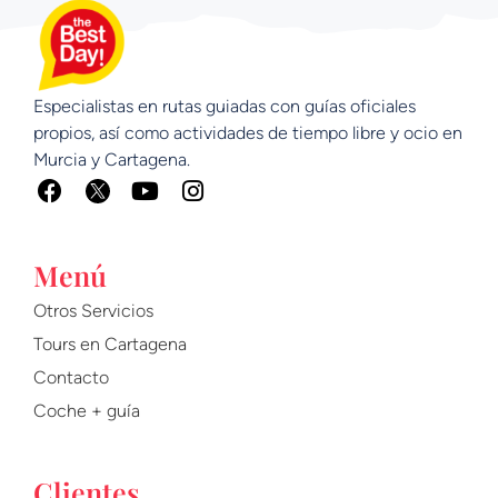
Especialistas en rutas guiadas con guías oficiales
propios, así como actividades de tiempo libre y ocio en
Murcia y Cartagena.
F
Y
I
a
o
n
c
u
s
e
t
t
Menú
b
u
a
o
b
g
Otros Servicios
o
e
r
Tours en Cartagena
k
a
m
Contacto
Coche + guía
Clientes