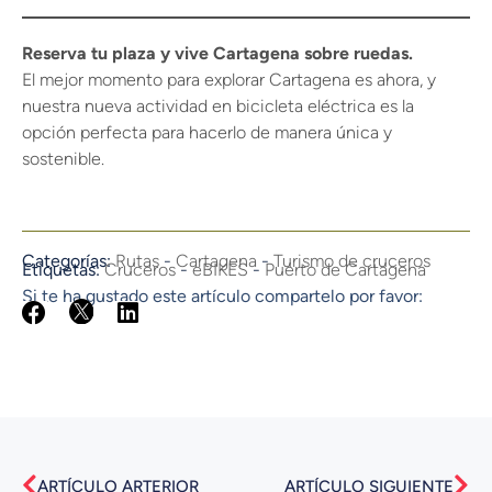
Reserva tu plaza y vive Cartagena sobre ruedas.
El mejor momento para explorar Cartagena es ahora, y
nuestra nueva actividad en bicicleta eléctrica es la
opción perfecta para hacerlo de manera única y
sostenible.
Categorías:
Rutas
-
Cartagena
-
Turismo de cruceros
Etiquetas:
Cruceros
-
eBIKES
-
Puerto de Cartagena
Si te ha gustado este artículo compartelo por favor:
Ant
Sig
ARTÍCULO ARTERIOR
ARTÍCULO SIGUIENTE