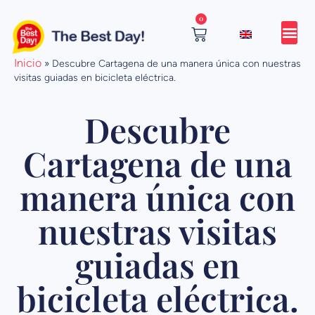
Ir
0
al
contenido
Cart
Inicio
»
Descubre Cartagena de una manera única con nuestras
visitas guiadas en bicicleta eléctrica.
Descubre
Cartagena de una
manera única con
nuestras visitas
guiadas en
bicicleta eléctrica.