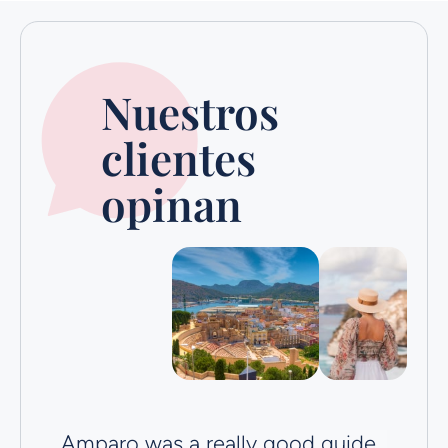
Nuestros
clientes
opinan
Amparo was a really good guide
Ve