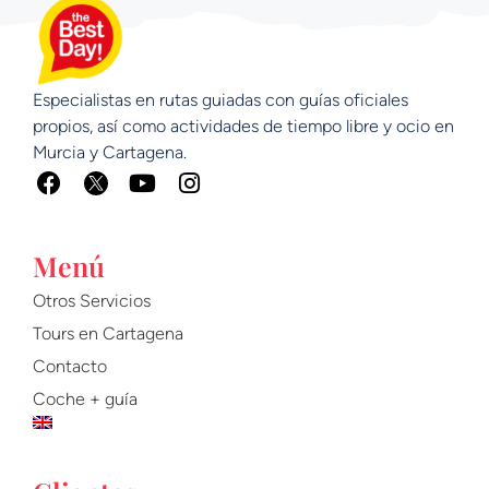
Especialistas en rutas guiadas con guías oficiales
propios, así como actividades de tiempo libre y ocio en
Murcia y Cartagena.
F
Y
I
a
o
n
c
u
s
e
t
t
Menú
b
u
a
o
b
g
Otros Servicios
o
e
r
Tours en Cartagena
k
a
m
Contacto
Coche + guía