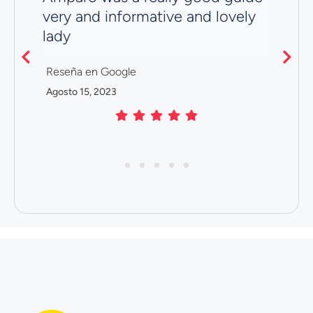
t
very and informative and lovely
R
lady
Ju
Reseña en Google
Agosto 15, 2023
1
2
3
4
5