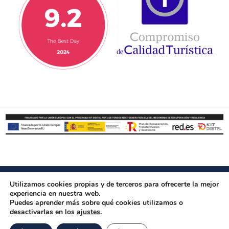
© 2019 TBD Cartagena Tours S.L. Reservados todos los derechos. –
Utilizamos cookies propias y de terceros para ofrecerte la mejor
Aviso legal
Política de Privacidad
Política de cookies
–
–
–
experiencia en nuestra web.
Política de accesibilidad
Términos y Condiciones de Compra
–
Puedes aprender más sobre qué cookies utilizamos o
desactivarlas en los
ajustes
.