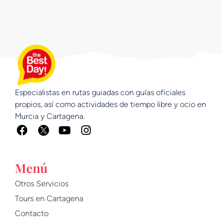
Especialistas en rutas guiadas con guías oficiales
propios, así como actividades de tiempo libre y ocio en
Murcia y Cartagena.
F
Y
I
a
o
n
c
u
s
e
t
t
Menú
b
u
a
o
b
g
Otros Servicios
o
e
r
Tours en Cartagena
k
a
m
Contacto