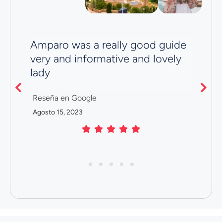
Amparo was a really good guide
Ve
t
very and informative and lovely
R
lady
Ju
Reseña en Google
Agosto 15, 2023
1
2
3
4
5