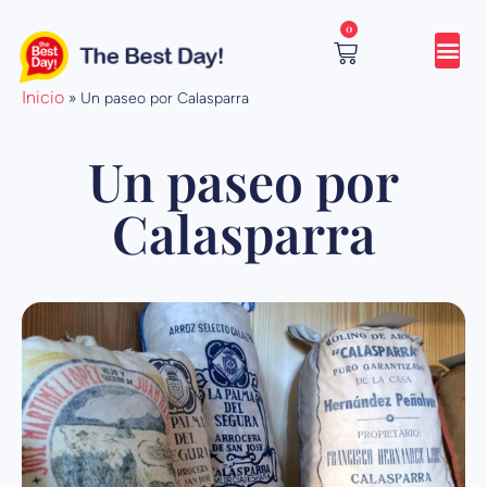
Ir
0
al
contenido
Cart
Inicio
»
Un paseo por Calasparra
Un paseo por
Calasparra