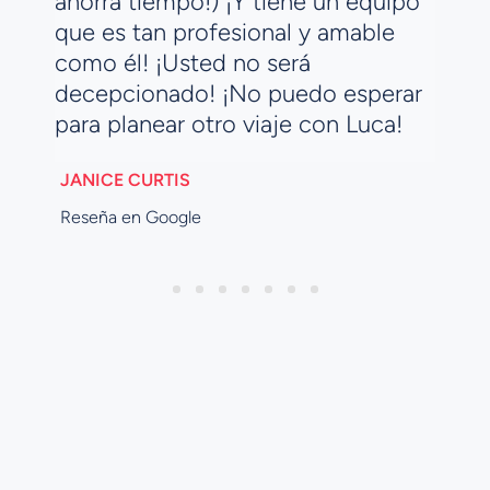
ahorra tiempo!) ¡Y tiene un equipo
e
que es tan profesional y amable
como él! ¡Usted no será
decepcionado! ¡No puedo esperar
para planear otro viaje con Luca!
JANICE CURTIS
Reseña en Google
1
2
3
4
5
6