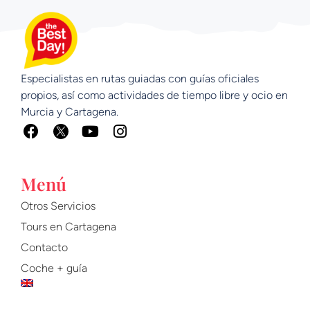
Especialistas en rutas guiadas con guías oficiales
propios, así como actividades de tiempo libre y ocio en
Murcia y Cartagena.
F
Y
I
a
o
n
c
u
s
e
t
t
Menú
b
u
a
o
b
g
Otros Servicios
o
e
r
Tours en Cartagena
k
a
m
Contacto
Coche + guía