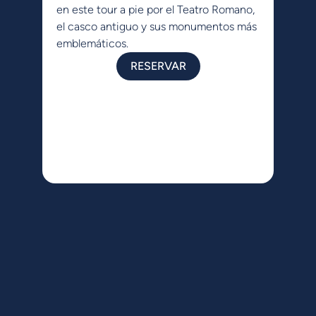
en este tour a pie por el Teatro Romano,
De
el casco antiguo y sus monumentos más
to
emblemáticos.
ve
mu
RESERVAR
pa
e
de
pa
ex
bu
pe