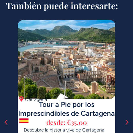
También puede interesarte:
agena
Cartagena
C
Tour a Pie por los
Tou
Imprescindibles de Cartagena
4 
desde:
€
35,00
te
Descubre la historia viva de Cartagena