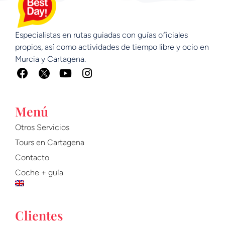
Especialistas en rutas guiadas con guías oficiales
propios, así como actividades de tiempo libre y ocio en
Murcia y Cartagena.
F
Y
I
a
o
n
c
u
s
e
t
t
Menú
b
u
a
o
b
g
Otros Servicios
o
e
r
Tours en Cartagena
k
a
m
Contacto
Coche + guía
Clientes