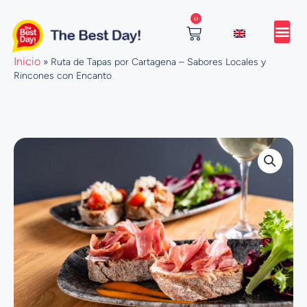
Ir
0
al
contenido
Cart
Inicio
»
Ruta de Tapas por Cartagena – Sabores Locales y
Rincones con Encanto