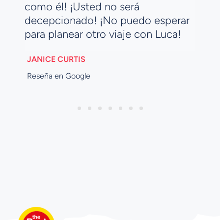
como él! ¡Usted no será
decepcionado! ¡No puedo esperar
para planear otro viaje con Luca!
JANICE CURTIS
Reseña en Google
1
2
3
4
5
6