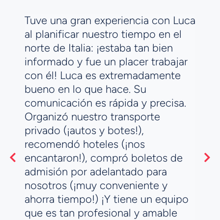
Tuve una gran experiencia con Luca
al planificar nuestro tiempo en el
v
norte de Italia: ¡estaba tan bien
informado y fue un placer trabajar
con él! Luca es extremadamente
r
bueno en lo que hace. Su
comunicación es rápida y precisa.
Organizó nuestro transporte
privado (¡autos y botes!),
recomendó hoteles (¡nos
t
encantaron!), compró boletos de
o
admisión por adelantado para
l
nosotros (¡muy conveniente y
ahorra tiempo!) ¡Y tiene un equipo
e
que es tan profesional y amable