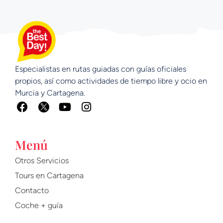
Especialistas en rutas guiadas con guías oficiales
propios, así como actividades de tiempo libre y ocio en
Murcia y Cartagena.
F
Y
I
a
o
n
c
u
s
e
t
t
Menú
b
u
a
o
b
g
Otros Servicios
o
e
r
Tours en Cartagena
k
a
m
Contacto
Coche + guía