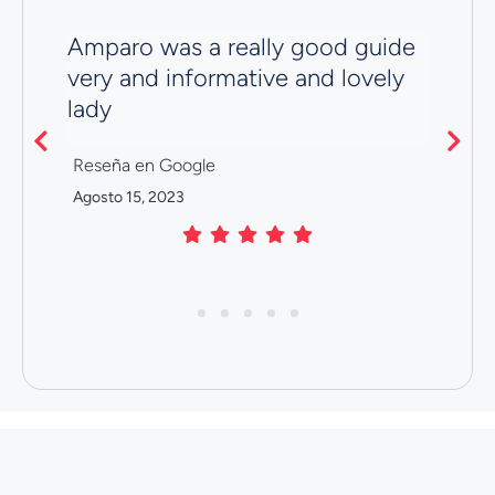
Amparo was a really good guide
Ve
t
very and informative and lovely
R
lady
Ju
Reseña en Google
Agosto 15, 2023
1
2
3
4
5